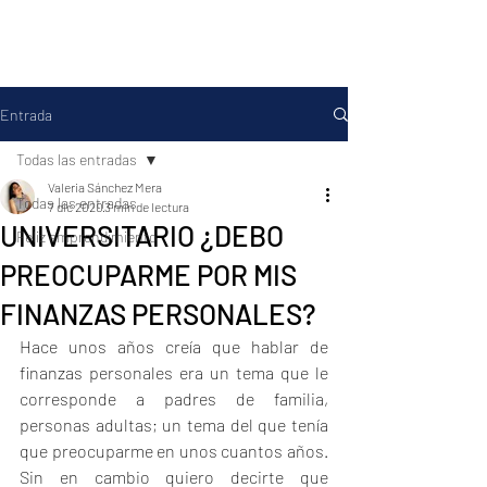
Entrada
Todas las entradas
Valeria Sánchez Mera
Todas las entradas
7 dic 2020
3 min de lectura
UNIVERSITARIO ¿DEBO
Feliz emprendimiento
PREOCUPARME POR MIS
FINANZAS PERSONALES?
Hace unos años creía que hablar de 
finanzas personales era un tema que le 
corresponde a padres de familia, 
personas adultas; un tema del que tenía 
que preocuparme en unos cuantos años. 
Sin en cambio quiero decirte que 