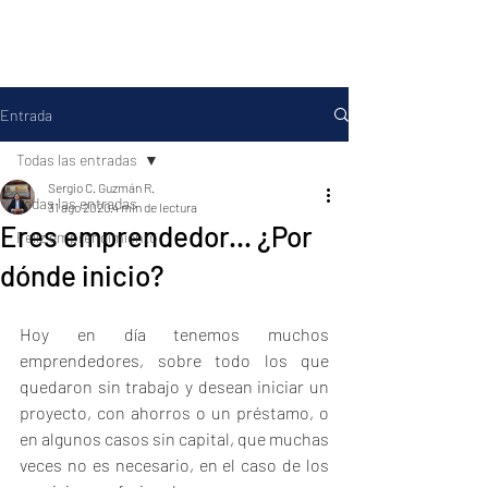
Entrada
Todas las entradas
Sergio C. Guzmán R.
Todas las entradas
31 ago 2020
4 min de lectura
Eres emprendedor... ¿Por
Feliz emprendimiento
dónde inicio?
Hoy en día tenemos muchos 
emprendedores, sobre todo los que 
quedaron sin trabajo y desean iniciar un 
proyecto, con ahorros o un préstamo, o 
en algunos casos sin capital, que muchas 
veces no es necesario, en el caso de los 